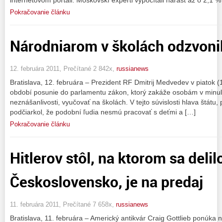
internetovom portáli. Moskovskí experti vypočítali nárast až o 2,1 
Pokračovanie článku
Národniarom v školách odzvoni
12. februára 2011, Prečítané 2 842x,
russianews
Bratislava, 12. februára – Prezident RF Dmitrij Medvedev v piatok (
období posunie do parlamentu zákon, ktorý zakáže osobám v minulo
neznášanlivosti, vyučovať na školách. V tejto súvislosti hlava štátu,
podčiarkol, že podobní ľudia nesmú pracovať s deťmi a […]
Pokračovanie článku
Hitlerov stôl, na ktorom sa delil
Československo, je na predaj
11. februára 2011, Prečítané 7 658x,
russianews
Bratislava, 11. februára – Americký antikvár Craig Gottlieb ponúka 