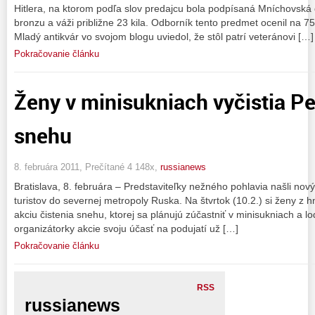
Hitlera, na ktorom podľa slov predajcu bola podpísaná Mníchovská 
bronzu a váži približne 23 kila. Odborník tento predmet ocenil na 7
Mladý antikvár vo svojom blogu uviedol, že stôl patrí veteránovi […]
Pokračovanie článku
Ženy v minisukniach vyčistia P
snehu
8. februára 2011, Prečítané 4 148x,
russianews
Bratislava, 8. februára – Predstaviteľky nežného pohlavia našli no
turistov do severnej metropoly Ruska. Na štvrtok (10.2.) si ženy z 
akciu čistenia snehu, ktorej sa plánujú zúčastniť v minisukniach a 
organizátorky akcie svoju účasť na podujatí už […]
Pokračovanie článku
RSS
russianews