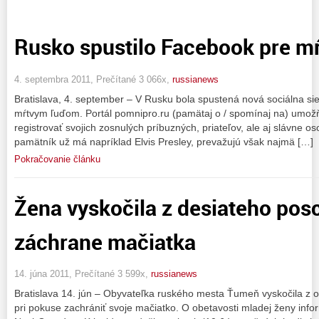
Rusko spustilo Facebook pre m
4. septembra 2011, Prečítané 3 066x,
russianews
Bratislava, 4. september – V Rusku bola spustená nová sociálna sie
mŕtvym ľuďom. Portál pomnipro.ru (pamätaj o / spomínaj na) umož
registrovať svojich zosnulých príbuzných, priateľov, ale aj slávne os
pamätník už má napríklad Elvis Presley, prevažujú však najmä […]
Pokračovanie článku
Žena vyskočila z desiateho posc
záchrane mačiatka
14. júna 2011, Prečítané 3 599x,
russianews
Bratislava 14. jún – Obyvateľka ruského mesta Ťumeň vyskočila z 
pri pokuse zachrániť svoje mačiatko. O obetavosti mladej ženy info