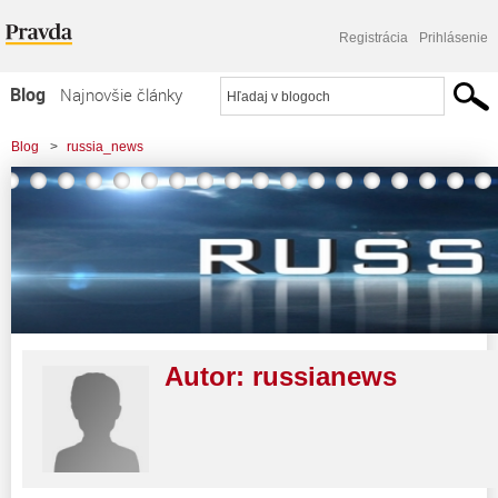
Registrácia
Prihlásenie
Blog
Najnovšie články
Najčítanejšie články
Blog
>
russia_news
Najkomentovanejšie články
Zoznam blogov
Komerčné blogy
Autor:
russianews