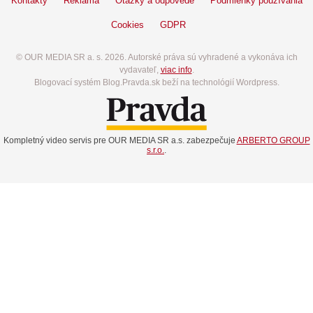
Kontakty
Reklama
Otázky a odpovede
Podmienky používania
Cookies
GDPR
© OUR MEDIA SR a. s. 2026. Autorské práva sú vyhradené a vykonáva ich
vydavateľ,
viac info
.
Blogovací systém Blog.Pravda.sk beží na technológií Wordpress.
Kompletný video servis pre OUR MEDIA SR a.s. zabezpečuje
ARBERTO GROUP
s.r.o.
.