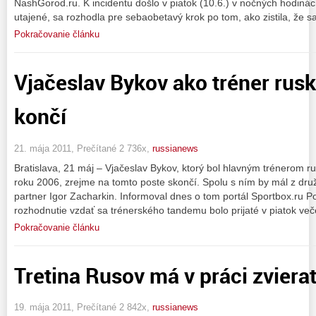
NashGorod.ru. K incidentu došlo v piatok (10.6.) v nočných hodiná
utajené, sa rozhodla pre sebaobetavý krok po tom, ako zistila, že sa
Pokračovanie článku
Vjačeslav Bykov ako tréner rusk
končí
21. mája 2011, Prečítané 2 736x,
russianews
Bratislava, 21 máj – Vjačeslav Bykov, ktorý bol hlavným trénerom 
roku 2006, zrejme na tomto poste skončí. Spolu s ním by mál z druž
partner Igor Zacharkin. Informoval dnes o tom portál Sportbox.ru Po
rozhodnutie vzdať sa trénerského tandemu bolo prijaté v piatok več
Pokračovanie článku
Tretina Rusov má v práci zviera
19. mája 2011, Prečítané 2 842x,
russianews