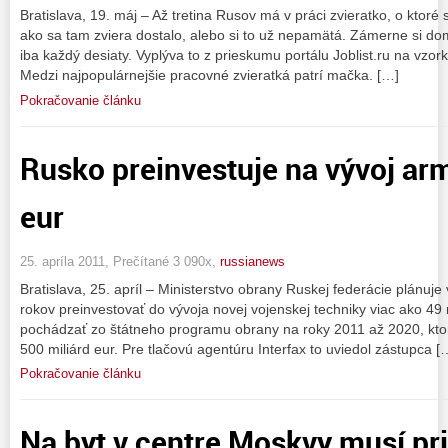
Bratislava, 19. máj – Až tretina Rusov má v práci zvieratko, o ktoré
ako sa tam zviera dostalo, alebo si to už nepamätá. Zámerne si do
iba každý desiaty. Vyplýva to z prieskumu portálu Joblist.ru na vz
Medzi najpopulárnejšie pracovné zvieratká patrí mačka. […]
Pokračovanie článku
Rusko preinvestuje na vývoj ar
eur
25. apríla 2011, Prečítané 3 090x,
russianews
Bratislava, 25. apríl – Ministerstvo obrany Ruskej federácie plánuje 
rokov preinvestovať do vývoja novej vojenskej techniky viac ako 49 
pochádzať zo štátneho programu obrany na roky 2011 až 2020, ktoré
500 miliárd eur. Pre tlačovú agentúru Interfax to uviedol zástupca [
Pokračovanie článku
Na byt v centre Moskvy musí pr