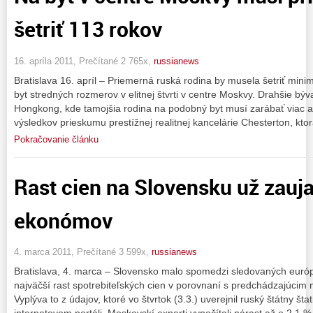
šetriť 113 rokov
16. apríla 2011, Prečítané 2 765x,
russianews
Bratislava 16. apríl – Priemerná ruská rodina by musela šetriť mini
byt stredných rozmerov v elitnej štvrti v centre Moskvy. Drahšie bý
Hongkong, kde tamojšia rodina na podobný byt musí zarábať viac ak
výsledkov prieskumu prestížnej realitnej kancelárie Chesterton, kto
Pokračovanie článku
Rast cien na Slovensku už zauja
ekonómov
4. marca 2011, Prečítané 3 599x,
russianews
Bratislava, 4. marca – Slovensko malo spomedzi sledovaných európs
najväčší rast spotrebiteľských cien v porovnaní s predchádzajúci
Vyplýva to z údajov, ktoré vo štvrtok (3.3.) uverejnil ruský štátny št