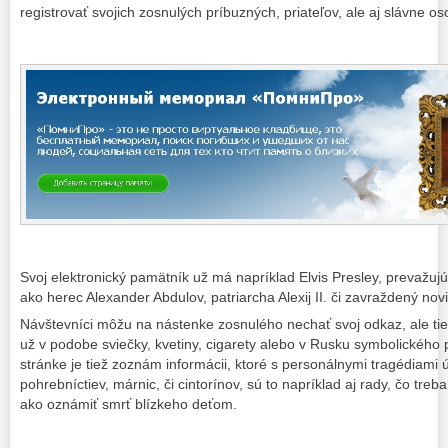
registrovať svojich zosnulých príbuzných, priateľov, ale aj slávne os
Svoj elektronický pamätník už má napríklad Elvis Presley, prevažuj
ako herec Alexander Abdulov, patriarcha Alexij II. či zavraždený novin
Návštevníci môžu na nástenke zosnulého nechať svoj odkaz, ale tie
už v podobe sviečky, kvetiny, cigarety alebo v Rusku symbolického
stránke je tiež zoznám informácii, ktoré s personálnymi tragédiam
pohrebníctiev, márnic, či cintorínov, sú to napríklad aj rady, čo treb
ako oznámiť smrť blízkeho deťom.