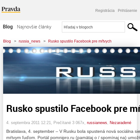
Registrácia
Prihlásenie
Blog
Najnovšie články
Najčítanejšie články
Blog
>
russia_news
>
Rusko spustilo Facebook pre mŕtvych
Najkomentovanejšie články
Zoznam blogov
Komerčné blogy
Rusko spustilo Facebook pre m
4. septembra 2011 12:21
, Prečítané 3 067x,
russianews
,
Nezaradené
Bratislava, 4. september – V Rusku bola spustená nová sociálna sie
mŕtvym ľuďom. Portál pomnipro.ru (pamätaj o / spomínaj na) umož