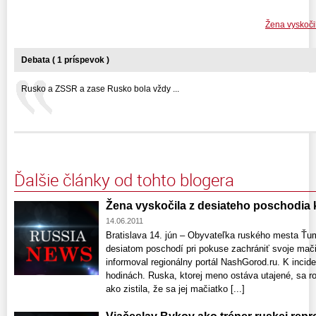
Žena vyskoči
Debata ( 1 príspevok )
Rusko a ZSSR a zase Rusko bola vždy ...
Ďalšie články od tohto blogera
Žena vyskočila z desiateho poschodia 
14.06.2011
Bratislava 14. jún – Obyvateľka ruského mesta Ťu
desiatom poschodí pri pokuse zachrániť svoje mači
informoval regionálny portál NashGorod.ru. K incide
hodinách. Ruska, ktorej meno ostáva utajené, sa r
ako zistila, že sa jej mačiatko [...]