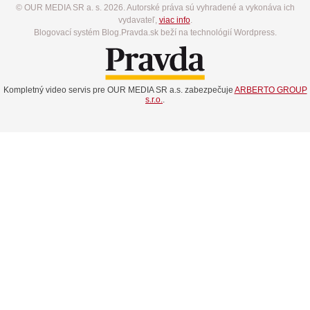
© OUR MEDIA SR a. s. 2026. Autorské práva sú vyhradené a vykonáva ich
vydavateľ,
viac info
.
Blogovací systém Blog.Pravda.sk beží na technológií Wordpress.
Kompletný video servis pre OUR MEDIA SR a.s. zabezpečuje
ARBERTO GROUP
s.r.o.
.