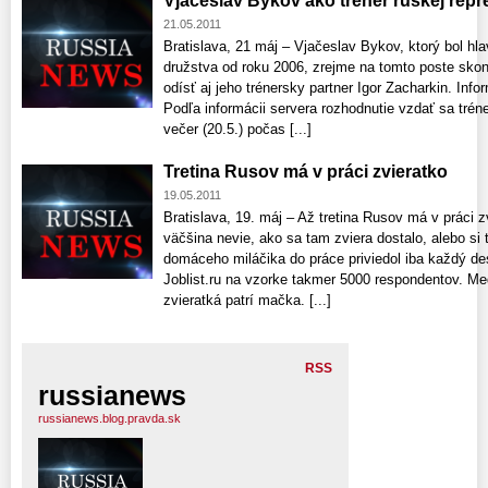
Vjačeslav Bykov ako tréner ruskej repr
21.05.2011
Bratislava, 21 máj – Vjačeslav Bykov, ktorý bol h
družstva od roku 2006, zrejme na tomto poste skon
odísť aj jeho trénersky partner Igor Zacharkin. Inf
Podľa informácii servera rozhodnutie vzdať sa trén
večer (20.5.) počas [...]
Tretina Rusov má v práci zvieratko
19.05.2011
Bratislava, 19. máj – Až tretina Rusov má v práci z
väčšina nevie, ako sa tam zviera dostalo, alebo si
domáceho miláčika do práce priviedol iba každý des
Joblist.ru na vzorke takmer 5000 respondentov. Me
zvieratká patrí mačka. [...]
RSS
russianews
russianews.blog.pravda.sk