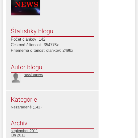
Štatistiky blogu
Počet článkov: 142
Celková čítanosť: 354776x
Priemerná čítanosť článkov: 2498x
Autor blogu
russianews
Kategórie
Nezaradené
(142)
Archív
september 2011
jún 2011