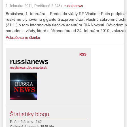
1. februára 2011, Prečítané 2 248x,
russianews
Bratislava, 1. februára – Predseda vlády RF Vladimir Putin podpísal
ruskému plynovému gigantu Gazprom držať vlastnú súkromnú ochr
(31.1.) o tom informovala tlačová agentúra RIA Novosti. Dôvodom p
nariadenie vlády, ktoré s účinnosťou od 24. februára 2010, zakazal
Pokračovanie článku
RSS
russianews
russianews.blog.pravda.sk
Štatistiky blogu
Počet článkov: 142
Celková čítanosť: 354516x