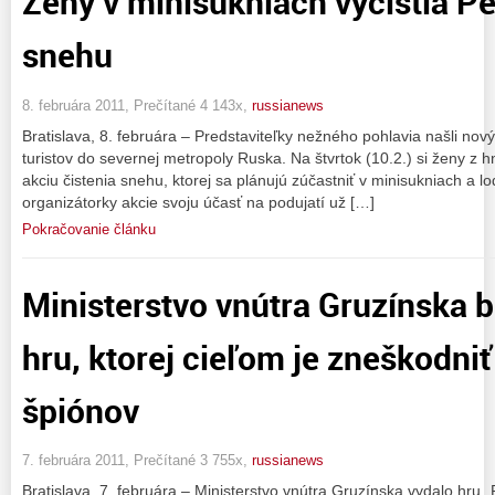
Ženy v minisukniach vyčistia P
snehu
8. februára 2011, Prečítané 4 143x,
russianews
Bratislava, 8. februára – Predstaviteľky nežného pohlavia našli no
turistov do severnej metropoly Ruska. Na štvrtok (10.2.) si ženy z 
akciu čistenia snehu, ktorej sa plánujú zúčastniť v minisukniach a 
organizátorky akcie svoju účasť na podujatí už […]
Pokračovanie článku
Ministerstvo vnútra Gruzínska b
hru, ktorej cieľom je zneškodni
špiónov
7. februára 2011, Prečítané 3 755x,
russianews
Bratislava, 7. februára – Ministerstvo vnútra Gruzínska vydalo hru „