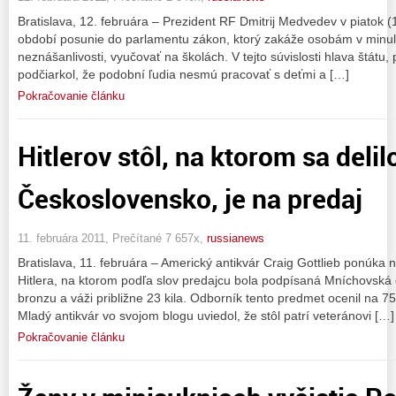
Bratislava, 12. februára – Prezident RF Dmitrij Medvedev v piatok (
období posunie do parlamentu zákon, ktorý zakáže osobám v minulo
neznášanlivosti, vyučovať na školách. V tejto súvislosti hlava štátu,
podčiarkol, že podobní ľudia nesmú pracovať s deťmi a […]
Pokračovanie článku
Hitlerov stôl, na ktorom sa delil
Československo, je na predaj
11. februára 2011, Prečítané 7 657x,
russianews
Bratislava, 11. februára – Americký antikvár Craig Gottlieb ponúka 
Hitlera, na ktorom podľa slov predajcu bola podpísaná Mníchovská 
bronzu a váži približne 23 kila. Odborník tento predmet ocenil na 7
Mladý antikvár vo svojom blogu uviedol, že stôl patrí veteránovi […]
Pokračovanie článku