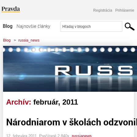
Registrácia
Prihlásenie
Blog
Najnovšie články
Najčítanejšie články
Blog
>
russia_news
Najkomentovanejšie články
Zoznam blogov
Komerčné blogy
Archív:
február, 2011
Národniarom v školách odzvoni
12. februára 2011, Prečítané 2 840x,
russianews