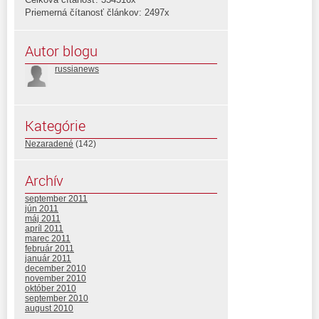
Priemerná čítanosť článkov: 2497x
Autor blogu
russianews
Kategórie
Nezaradené
(142)
Archív
september 2011
jún 2011
máj 2011
apríl 2011
marec 2011
február 2011
január 2011
december 2010
november 2010
október 2010
september 2010
august 2010