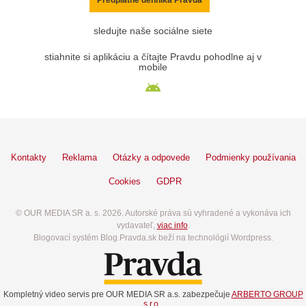
Predplatné denníka Pravda
sledujte naše sociálne siete
stiahnite si aplikáciu a čítajte Pravdu pohodlne aj v
mobile
Kontakty
Reklama
Otázky a odpovede
Podmienky používania
Cookies
GDPR
© OUR MEDIA SR a. s. 2026. Autorské práva sú vyhradené a vykonáva ich
vydavateľ,
viac info
.
Blogovací systém Blog.Pravda.sk beží na technológií Wordpress.
Kompletný video servis pre OUR MEDIA SR a.s. zabezpečuje
ARBERTO GROUP
s.r.o.
.