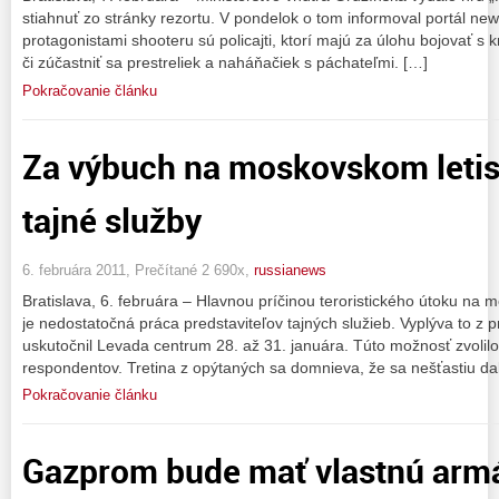
stiahnuť zo stránky rezortu. V pondelok o tom informoval portál ne
protagonistami shooteru sú policajti, ktorí majú za úlohu bojovať s k
či zúčastniť sa prestreliek a naháňačiek s páchateľmi. […]
Pokračovanie článku
Za výbuch na moskovskom leti
tajné služby
6. februára 2011, Prečítané 2 690x,
russianews
Bratislava, 6. februára – Hlavnou príčinou teroristického útoku n
je nedostatočná práca predstaviteľov tajných služieb. Vyplýva to z 
uskutočnil Levada centrum 28. až 31. januára. Túto možnosť zvolil
respondentov. Tretina z opýtaných sa domnieva, že sa nešťastiu dal
Pokračovanie článku
Gazprom bude mať vlastnú arm