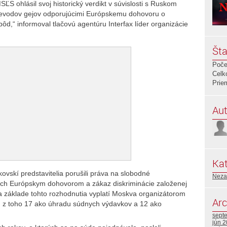
S ohlásil svoj historický verdikt v súvislosti s Ruskom
rievodov gejov odporujúcimi Európskemu dohovoru o
d,“ informoval tlačovú agentúru Interfax líder organizácie
Šta
Poče
Celk
Prie
Aut
Kat
ovskí predstavitelia porušili práva na slobodné
Neza
ch Európskym dohovorom a zákaz diskriminácie založenej
a základe tohto rozhodnutia vyplatí Moskva organizátorom
Arc
v), z toho 17 ako úhradu súdnych výdavkov a 12 ako
sept
jún 