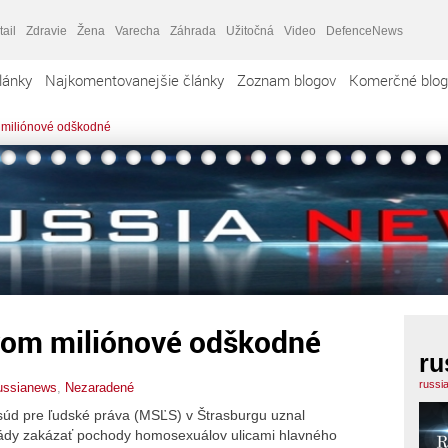
tail
Zdravie
Žena
Varecha
Záhrada
Užitočná
Video
DefenceNews
lánky
Najkomentovanejšie články
Zoznam blogov
Komerčné blog
 miliónové odškodné
yom miliónové odškodné
ru
russi
ussianews
,
Nezaradené
 súd pre ľudské práva (MSĽS) v Štrasburgu uznal
ády zakázať pochody homosexuálov ulicami hlavného