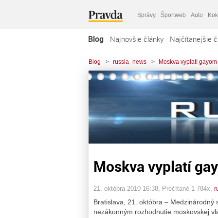
Správy
Športweb
Auto
Kok
Blog
Najnovšie články
Najčítanejšie č
Blog
>
russia_news
>
Moskva vyplatí gayom
Moskva vyplatí ga
21. októbra 2010 16:38
, Prečítané 1 784x,
r
Bratislava, 21. októbra – Medzinárodný
nezákonným rozhodnutie moskovskej vl