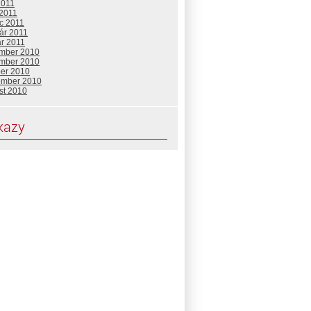
2011
 2011
c 2011
ár 2011
ár 2011
mber 2010
mber 2010
ber 2010
ember 2010
st 2010
kazy