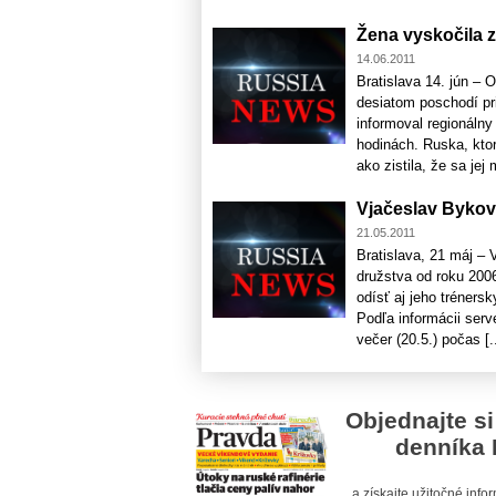
Žena vyskočila 
14.06.2011
Bratislava 14. jún –
desiatom poschodí pr
informoval regionálny
hodinách. Ruska, kto
ako zistila, že sa jej 
Vjačeslav Bykov 
21.05.2011
Bratislava, 21 máj –
družstva od roku 200
odísť aj jeho tréners
Podľa informácii serv
večer (20.5.) počas [..
Objednajte si
denníka 
a získajte užitočné inf