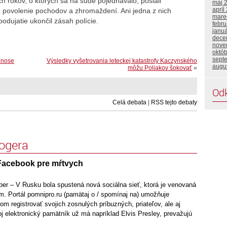
h rokov, o ktorých sa na súde pojednávalo, poslali
máj 
apríl
 o povolenie pochodov a zhromaždení. Ani jedna z nich
mare
odujatie ukončil zásah polície.
febru
janu
dece
nove
októ
sept
renose
Výsledky vyšetrovania leteckej katastrofy Kaczynského
augu
môžu Poliakov šokovať
»
Od
Celá debata
|
RSS tejto debaty
logera
Facebook pre mŕtvych
ber – V Rusku bola spustená nová sociálna sieť, ktorá je venovaná
. Portál pomnipro.ru (pamätaj o / spomínaj na) umožňuje
om registrovať svojich zosnulých príbuzných, priateľov, ale aj
j elektronický pamätník už má napríklad Elvis Presley, prevažujú