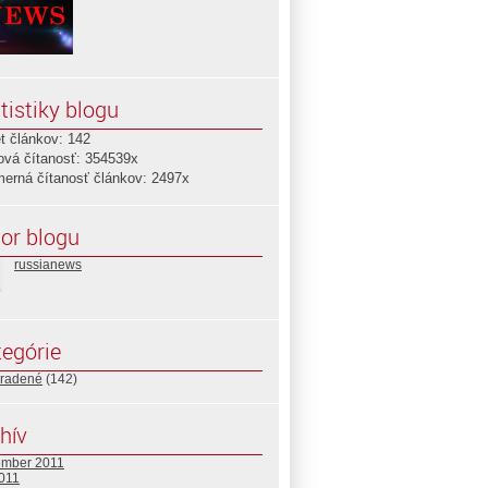
tistiky blogu
t článkov: 142
ová čítanosť: 354539x
merná čítanosť článkov: 2497x
or blogu
russianews
egórie
radené
(142)
hív
ember 2011
2011