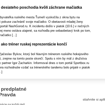
z desiateho poschodia kvôli záchrane mačiatka
 Obyvateľka ruského mesta Ťumeň vyskočila z okna bytu na
i pokuse zachrániť svoje mačiatko. O obetavosti mladej ženy
 portál NashGorod.ru. K incidentu došlo v piatok (10.6.) v nočných
rej meno ostáva utajené, sa rozhodla pre sebaobetavý krok po tom,
mačiatko [...]
ako tréner ruskej reprezentácie končí
 Vjačeslav Bykov, ktorý bol hlavným trénerom ruského hokejového
6, zrejme na tomto poste skončí. Spolu s ním by mál z družstva
ky partner Igor Zacharkin. Informoval dnes o tom portál Sportbox.ru
era rozhodnutie vzdať sa trénerského tandemu bolo prijaté v piatok
.]
 predplatné
Pravda
stiahnite si ap
ormácie na každý deň