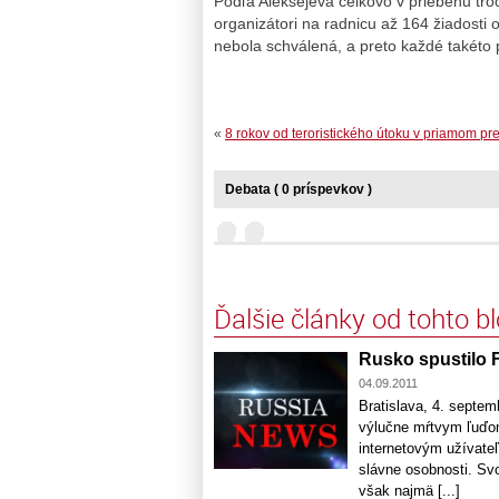
Podľa Aleksejeva celkovo v priebehu troc
organizátori na radnicu až 164 žiadosti
nebola schválená, a preto každé takéto p
«
8 rokov od teroristického útoku v priamom p
Debata ( 0 príspevkov )
Ďalšie články od tohto b
Rusko spustilo 
04.09.2011
Bratislava, 4. septem
výlučne mŕtvym ľuďom
internetovým užívateľ
slávne osobnosti. Svo
však najmä [...]