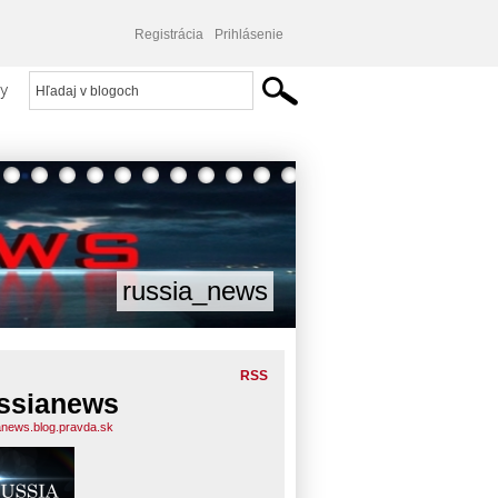
Registrácia
Prihlásenie
y
russia_news
RSS
ssianews
anews.blog.pravda.sk