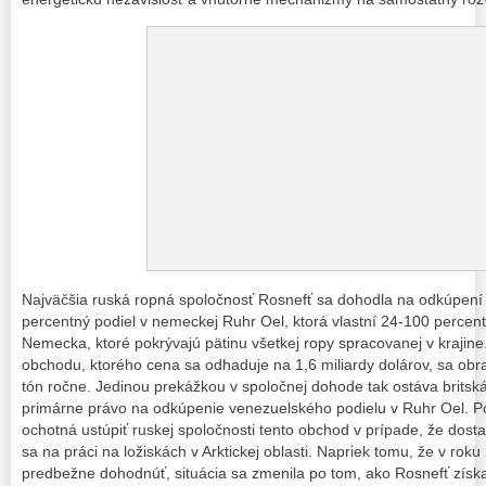
Najväčšia ruská ropná spoločnosť Rosnefť sa dohodla na odkúpení 
percentný podiel v nemeckej Ruhr Oel, ktorá vlastní 24-100 percent
Nemecka, ktoré pokrývajú pätinu všetkej ropy spracovanej v krajine.
obchodu, ktorého cena sa odhaduje na 1,6 miliardy dolárov, sa obrat
tón ročne. Jedinou prekážkou v spoločnej dohode tak ostáva britsk
primárne právo na odkúpenie venezuelského podielu v Ruhr Oel. 
ochotná ustúpiť ruskej spoločnosti tento obchod v prípade, že dost
sa na práci na ložiskách v Arktickej oblasti. Napriek tomu, že v rok
predbežne dohodnúť, situácia sa zmenila po tom, ako Rosnefť získala