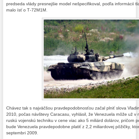
predseda vlády presnejšie model nešpecifikoval, podľa informácií 
malo ísť o Т-72М1М.
Chávez tak s najväčšou pravdepodobnosťou začal plniť slova Vladimír
2010, počas návštevy Caracasu, vyhlásil, že Venezuela môže už v 
ruskú vojenskú techniku v cene viac ako 5 miliárd dolárov, pričom po
bude Venezuela pravdepodobne platiť z 2,2 miliardovej pôžičky, ktor
septembri 2009.