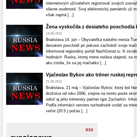
internetovým užívateľom registrovať svojich zosnulý
slávne osobnosti. Svoj elektronický pamätník už má
však najmä [...]
Žena vyskočila z desiateho poschodia 
14.06.2011
Bratislava 14. jún – Obyvateľka ruského mesta Ťu
desiatom poschodí pri pokuse zachrániť svoje mači
informoval regionálny portál NashGorod.ru. K incide
hodinách. Ruska, ktorej meno ostáva utajené, sa r
ako zistila, že sa jej mačiatko [...]
Vjačeslav Bykov ako tréner ruskej repr
21.05.2011
Bratislava, 21 máj – Vjačeslav Bykov, ktorý bol h
družstva od roku 2006, zrejme na tomto poste skon
odísť aj jeho trénersky partner Igor Zacharkin. Inf
Podľa informácii servera rozhodnutie vzdať sa trén
večer (20.5.) počas [...]
RSS