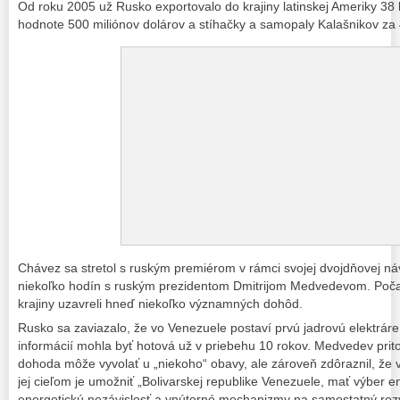
Od roku 2005 už Rusko exportovalo do krajiny latinskej Ameriky 38 
hodnote 500 miliónov dolárov a stíhačky a samopaly Kalašnikov za 4
Chávez sa stretol s ruským premiérom v rámci svojej dvojdňovej ná
niekoľko hodín s ruským prezidentom Dmitrijom Medvedevom. Počas
krajiny uzavreli hneď niekoľko významných dohôd.
Rusko sa zaviazalo, že vo Venezuele postaví prvú jadrovú elektráre
informácií mohla byť hotová už v priebehu 10 rokov. Medvedev prit
dohoda môže vyvolať u „niekoho“ obavy, ale zároveň zdôraznil, že v
jej cieľom je umožniť „Bolivarskej republike Venezuele, mať výber 
energetickú nezávislosť a vnútorné mechanizmy na samostatný rozv