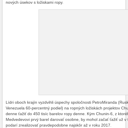
nových úsekov s ložiskami ropy.
Lídri oboch krajín vyzdvihli úspechy spoločnosti PetroMiranda (Rus
Venezuela 60-percentný podiel) na ropných ložiskách projektov Chu
denne ťažiť do 450 tisíc barelov ropy denne. Kým Chunin-6, z ktoré
Medvedevovi prvý barel darovať osobne, by mohol začať ťažiť už v 
podarí zrealizovať pravdepodobne najskôr až v roku 2017.