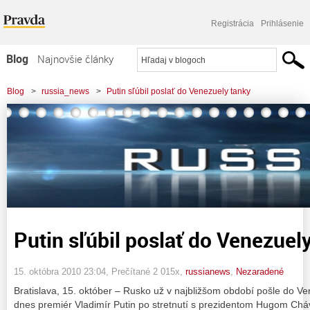
Registrácia
Prihlásenie
Blog
Najnovšie články
Najčítanejšie články
Blog
>
russia_news
>
Putin sľúbil poslať do Venezuely tanky
Najkomentovanejšie články
Zoznam blogov
Komerčné blogy
Putin sľúbil poslať do Venezuel
15. októbra 2010 23:04
, Prečítané 2 015x,
russianews
,
Nezaradené
Bratislava, 15. október – Rusko už v najbližšom období pošle do Ve
dnes premiér Vladimír Putin po stretnutí s prezidentom Hugom Ch