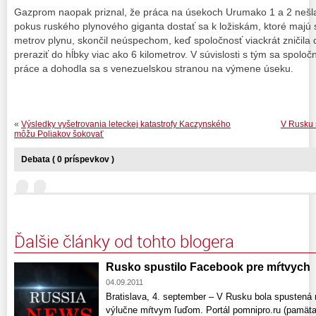
Gazprom naopak priznal, že práca na úsekoch Urumako 1 a 2 nešla
pokus ruského plynového giganta dostať sa k ložiskám, ktoré majú 
metrov plynu, skončil neúspechom, keď spoločnosť viackrát zničila 
preraziť do hĺbky viac ako 6 kilometrov. V súvislosti s tým sa spoloč
práce a dohodla sa s venezuelskou stranou na výmene úseku.
«
Výsledky vyšetrovania leteckej katastrofy Kaczynského
V Rusku s
môžu Poliakov šokovať
Debata ( 0 príspevkov )
Ďalšie články od tohto blogera
Rusko spustilo Facebook pre mŕtvych
04.09.2011
Bratislava, 4. september – V Rusku bola spustená 
výlučne mŕtvym ľuďom. Portál pomnipro.ru (pamäta