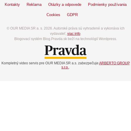
Kontakty
Reklama
Otázky a odpovede
Podmienky používania
Cookies
GDPR
© OUR MEDIA SR a. s. 2026. Autorské práva sú vyhradené a vykonáva ich
vydavateľ,
viac info
.
Blogovací systém Blog.Pravda.sk beží na technológií Wordpress.
Kompletný video servis pre OUR MEDIA SR a.s. zabezpečuje
ARBERTO GROUP
s.r.o.
.