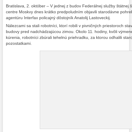
Bratislava, 2. október – V jednej z budov Federálnej služby štátnej š
centre Moskvy dnes krátko predpoludním objavili starodávne pohreb
agentúru Interfax policajný dôstojník Anatolij Lastoveckij.
Nálezcami sa stali robotníci, ktorí robili v pivničných priestoroch s
budovy pred nadchádzajúcou zimou. Okolo 11. hodiny, kvôli výmen
kúrenia, robotníci zbúrali tehelnú priehradku, za ktorou odhalili st
pozostatkami.