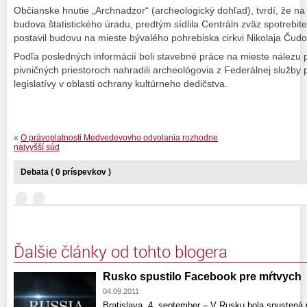
Občianske hnutie „Archnadzor“ (archeologický dohľad), tvrdí, že n
budova štatistického úradu, predtým sídlila Centráln zväz spotrebit
postavil budovu na mieste bývalého pohrebiska cirkvi Nikolaja Čudo
Podľa posledných informácií boli stavebné práce na mieste nálezu 
pivničných priestoroch nahradili archeológovia z Federálnej služby
legislatívy v oblasti ochrany kultúrneho dedičstva.
«
O právoplatnosti Medvedevovho odvolania rozhodne
najvyšší súd
Debata ( 0 príspevkov )
Ďalšie články od tohto blogera
Rusko spustilo Facebook pre mŕtvych
04.09.2011
Bratislava, 4. september – V Rusku bola spustená 