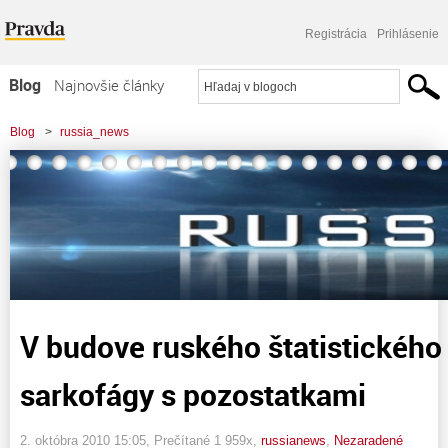
Registrácia
Prihlásenie
Blog
Najnovšie články
Najčítanejšie články
Blog
>
russia_news
Najkomentovanejšie články
>
V budove ruského štatistického úradu objavili sarkofágy s pozostatkami
Zoznam blogov
Komerčné blogy
V budove ruského štatistického 
sarkofágy s pozostatkami
2. októbra 2010 15:05
, Prečítané 1 959x,
russianews
,
Nezaradené