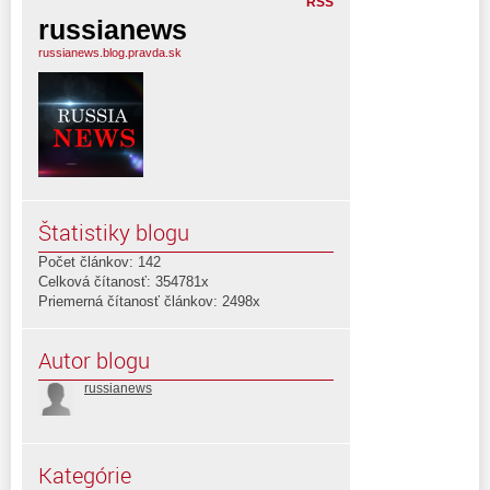
RSS
russianews
russianews.blog.pravda.sk
Štatistiky blogu
Počet článkov: 142
Celková čítanosť: 354781x
Priemerná čítanosť článkov: 2498x
Autor blogu
russianews
Kategórie