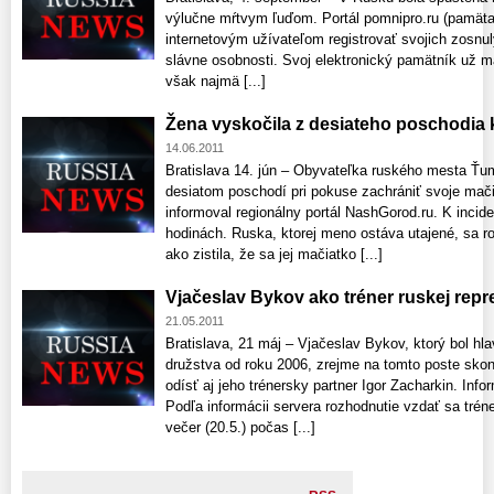
výlučne mŕtvym ľuďom. Portál pomnipro.ru (pamäta
internetovým užívateľom registrovať svojich zosnulý
slávne osobnosti. Svoj elektronický pamätník už má
však najmä [...]
Žena vyskočila z desiateho poschodia 
14.06.2011
Bratislava 14. jún – Obyvateľka ruského mesta Ťu
desiatom poschodí pri pokuse zachrániť svoje mači
informoval regionálny portál NashGorod.ru. K incide
hodinách. Ruska, ktorej meno ostáva utajené, sa r
ako zistila, že sa jej mačiatko [...]
Vjačeslav Bykov ako tréner ruskej repr
21.05.2011
Bratislava, 21 máj – Vjačeslav Bykov, ktorý bol h
družstva od roku 2006, zrejme na tomto poste skon
odísť aj jeho trénersky partner Igor Zacharkin. Inf
Podľa informácii servera rozhodnutie vzdať sa trén
večer (20.5.) počas [...]