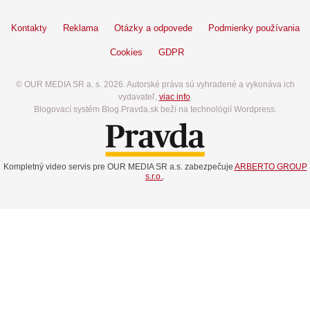
Kontakty
Reklama
Otázky a odpovede
Podmienky používania
Cookies
GDPR
© OUR MEDIA SR a. s. 2026. Autorské práva sú vyhradené a vykonáva ich
vydavateľ,
viac info
.
Blogovací systém Blog.Pravda.sk beží na technológií Wordpress.
Kompletný video servis pre OUR MEDIA SR a.s. zabezpečuje
ARBERTO GROUP
s.r.o.
.